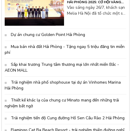
HẢI PHÒNG 2025: CƠ HỘI VÀNG
CHO NHÀ ĐẦU TƯ THỦ ĐÔ
Vào sáng ngày 26/7, khách sạn
Melia Hà Nội đã tổ chức một sự
kiện tư vấn bất động sản đặc
biệt thu hút hàng trăm nhà đầu
tư từ thủ đô và các tỉnh lân cận.
Dự án chung cư Golden Point Hải Phòng
Không khí hội thảo tại đây rất
s&ocir
Mua bán nhà đất Hải Phòng - Tặng ngay 5 triệu đăng tin miễn
phí
Sắp khai trương Trung tâm thương mại lớn nhất miền Bắc -
AEON MALL
Trải nghiệm nhà phố shophouse tại dự án Vinhomes Marina
Hải Phòng
Thiết kế khác lạ của chung cư Minato mang đến những trải
nghiệm bất ngờ
Trải nghiệm tiến độ Cung đường Hồ Sen Cầu Rào 2 Hải Phòng
Flamingo Cat Ba Beach Resort - trải nghiệm thiên đường nghĩ