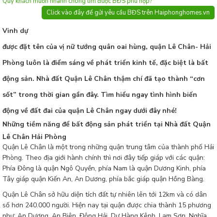
Quý khách muốn nhanh chóng tìm được BĐS phù hợp?
Click vào đây để gửi yêu cầu BĐS trên Haiphonghomes.vn
Vinh dự
được đặt tên của vị nữ tướng quân oai hùng, quận Lê Chân- Hải
Phòng luôn là điểm sáng về phát triển kinh tế, đặc biệt là bất
động sản. Nhà đất Quận Lê Chân thậm chí đã tạo thành “cơn
sốt” trong thời gian gần đây. Tìm hiểu ngay tình hình biến
động về đất đai của quận Lê Chân ngay dưới đây nhé!
Những tiềm năng để bất động sản phát triển tại Nhà đất Quận
Lê Chân Hải Phòng
Quận Lê Chân là một trong những quận trung tâm của thành phố Hải
Phòng. Theo địa giới hành chính thì nơi đây tiếp giáp với các quận:
Phía Đông là quận Ngô Quyền, phía Nam là quận Dương Kinh, phía
Tây giáp quận Kiến An, An Dương, phía bắc giáp quận Hồng Bàng.
Quận Lê Chân sở hữu diện tích đất tự nhiên lên tới 12km và có dân
số hơn 240.000 người. Hiện nay tại quận được chia thành 15 phương
như: An Dương, An Biên, Đông Hải, Dư Hàng Kênh, Lam Sơn, Nghĩa