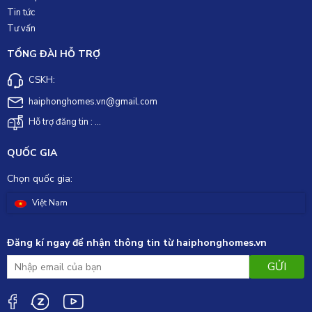
Tin tức
Tư vấn
TỔNG ĐÀI HỖ TRỢ
CSKH:
haiphonghomes.vn@gmail.com
Hỗ trợ đăng tin : ...
QUỐC GIA
Chọn quốc gia:
Việt Nam
Đăng kí ngay để nhận thông tin từ haiphonghomes.vn
GỬI