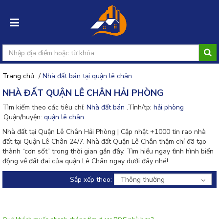
Trang chủ
/
Nhà đất bán tại quận lê chân
Đăng
NHÀ ĐẤT QUẬN LÊ CHÂN HẢI PHÒNG
nhập
Tìm kiếm theo các tiêu chí:
Nhà đất bán
.Tỉnh/tp:
hải phòng
.Quận/huyện:
quận lê chân
Đăng
ký
Nhà đất tại Quận Lê Chân Hải Phòng | Cập nhật +1000 tin rao nhà
đất tại Quận Lê Chân 24/7. Nhà đất Quận Lê Chân thậm chí đã tạo
thành “cơn sốt” trong thời gian gần đây. Tìm hiểu ngay tình hình biến
Đăng
động về đất đai của quận Lê Chân ngay dưới đây nhé!
tin
rao
Sắp xếp theo:
Thông thường