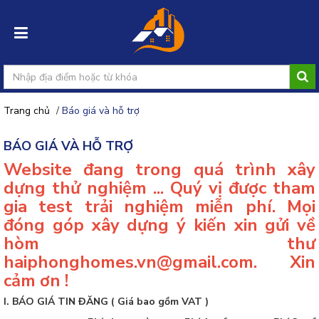
Trang chủ
/
Báo giá và hỗ trợ
Đăng
nhập
BÁO GIÁ VÀ HỖ TRỢ
Website đang trong quá trình xây
Đăng
dựng thử nghiệm ... Quý vị được tham
ký
gia test trải nghiệm miễn phí. Mọi
đóng góp xây dựng ý kiến xin gửi về
Đăng
tin
hòm thư
rao
haiphonghomes.vn@gmail.com. Xin
cảm ơn !
I. BÁO GIÁ TIN ĐĂNG ( Giá bao gồm VAT )