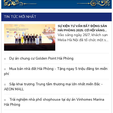
TIN TỨC MỚI NHẤT
SỰ KIỆN TƯ VẤN BẤT ĐỘNG SẢN
HẢI PHÒNG 2025: CƠ HỘI VÀNG
CHO NHÀ ĐẦU TƯ THỦ ĐÔ
Vào sáng ngày 26/7, khách sạn
Melia Hà Nội đã tổ chức một sự
kiện tư vấn bất động sản đặc
biệt thu hút hàng trăm nhà đầu
tư từ thủ đô và các tỉnh lân cận.
Dự án chung cư Golden Point Hải Phòng
Không khí hội thảo tại đây rất
s&ocir
Mua bán nhà đất Hải Phòng - Tặng ngay 5 triệu đăng tin miễn
phí
Sắp khai trương Trung tâm thương mại lớn nhất miền Bắc -
AEON MALL
Trải nghiệm nhà phố shophouse tại dự án Vinhomes Marina
Hải Phòng