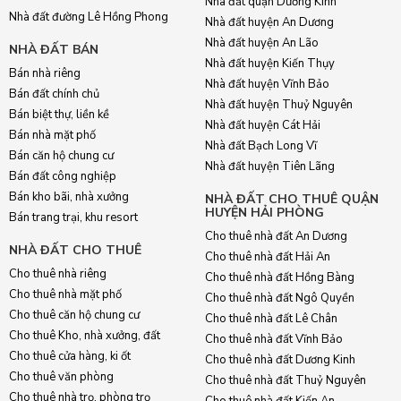
Nhà đất quận Dương Kinh
Nhà đất đường Lê Hồng Phong
Nhà đất huyện An Dương
Nhà đất huyện An Lão
NHÀ ĐẤT BÁN
Nhà đất huyện Kiến Thụy
Bán nhà riêng
Nhà đất huyện Vĩnh Bảo
Bán đất chính chủ
Nhà đất huyện Thuỷ Nguyên
Bán biệt thự, liền kề
Nhà đất huyện Cát Hải
Bán nhà mặt phố
Nhà đất Bạch Long Vĩ
Bán căn hộ chung cư
Nhà đất huyện Tiên Lãng
Bán đất công nghiệp
Bán kho bãi, nhà xưởng
NHÀ ĐẤT CHO THUÊ QUẬN
HUYỆN HẢI PHÒNG
Bán trang trại, khu resort
Cho thuê nhà đất An Dương
NHÀ ĐẤT CHO THUÊ
Cho thuê nhà đất Hải An
Cho thuê nhà riêng
Cho thuê nhà đất Hồng Bàng
Cho thuê nhà mặt phố
Cho thuê nhà đất Ngô Quyền
Cho thuê căn hộ chung cư
Cho thuê nhà đất Lê Chân
Cho thuê Kho, nhà xưởng, đất
Cho thuê nhà đất Vĩnh Bảo
Cho thuê cửa hàng, ki ốt
Cho thuê nhà đất Dương Kinh
Cho thuê văn phòng
Cho thuê nhà đất Thuỷ Nguyên
Cho thuê nhà trọ, phòng trọ
Cho thuê nhà đất Kiến An