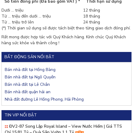
Số tiền đóng phí (Đã bao gồm VAT) *
Thời hạn sử dụng
Dưới ... triệu
12 tháng
Từ ... triệu đến dưới ... triệu
18 tháng
Từ ... triệu trở lên
24 tháng
(*) Thời gian sử dụng sẽ được tách biệt theo từng giao dịch đóng phí.
Rất mong được hợp tác với Quý Khách hàng. Kính chúc Quý Khách
hàng sức khỏe và thành công !
BẤT ĐỘNG SẢN NỔI BẬT
Bán nhà đất tại Hồng Bàng
Bán nhà đất tại Ngô Quyền
Bán nhà đất tại Lê Chân
Bán nhà đất quận hải an
Nhà đất đường Lê Hồng Phong, Hải Phòng
TIN VIP NỔI BẬT
ĐV2-87 Song Lập Royal Island – View Nước Hiếm | Giá TTS
Chỉ 15,81 Tỷ – Quà Sân Vườn 1,1 Tỷ