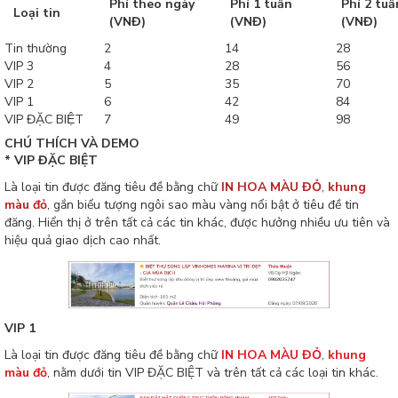
Phí theo ngày
Phí 1 tuần
Phí 2 tuầ
Loại tin
(VNĐ)
(VNĐ)
(VNĐ)
Tin thường
2
14
28
VIP 3
4
28
56
VIP 2
5
35
70
VIP 1
6
42
84
VIP ĐẶC BIỆT
7
49
98
CHÚ THÍCH VÀ DEMO
* VIP ĐẶC BIỆT
Là loại tin được đăng tiêu đề bằng chữ
IN HOA MÀU ĐỎ
,
khung
màu đỏ
, gắn biểu tượng ngôi sao màu vàng nổi bật ở tiêu đề tin
đăng. Hiển thị ở trên tất cả các tin khác, được hưởng nhiều ưu tiên và
hiệu quả giao dịch cao nhất.
VIP 1
Là loại tin được đăng tiêu đề bằng chữ
IN HOA MÀU ĐỎ
,
khung
màu đỏ
, nằm dưới tin VIP ĐẶC BIỆT và trên tất cả các loại tin khác.